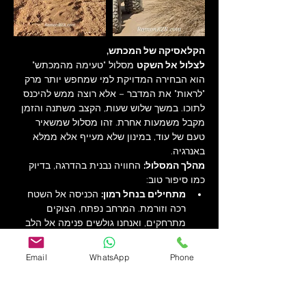
הקלאסיקה של המכתש, 
לצלול אל השקט
 מסלול "טעימה מהמכתש" 
הוא הבחירה המדויקת למי שמחפש יותר מרק 
"לראות" את המדבר – אלא רוצה ממש להיכנס 
לתוכו. במשך שלוש שעות, הקצב משתנה והזמן 
מקבל משמעות אחרת. זהו מסלול שמשאיר 
טעם של עוד, במינון שלא מעייף אלא ממלא 
באנרגיה.
מהלך המסלול:
 החוויה נבנית בהדרגה, בדיוק 
כמו סיפור טוב:
מתחילים בנחל רמון:
 הכניסה אל השטח 
רכה וזורמת. המרחב נפתח, הצוקים 
מתרחקים, ואנחנו גולשים פנימה אל הלב 
הפועם של המכתש.
העץ הבודד:
 נסיעה בשבילים פתוחים 
Email
WhatsApp
Phone
תוביל אותנו אל עץ השיטה המפורסם – 
סמל של חיים בלב השממה ונקודה 
מושלמת לצילום אייקוני.